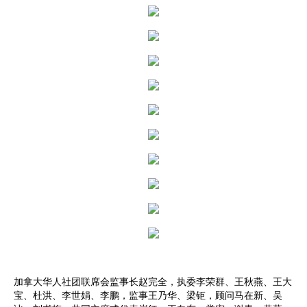
加拿大华人社团联席会监事长赵完全，执委李荣群、王秋燕、王大
宝、杜洪、李世娟、李鹏，监事王乃华、梁钜，顾问马在新、吴