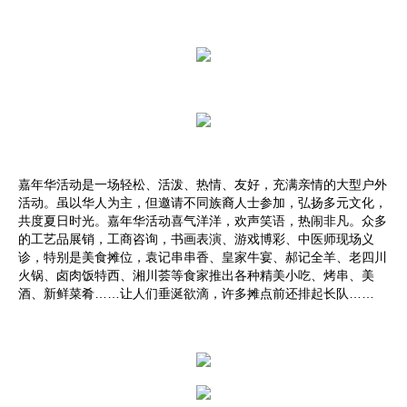
嘉年华活动是一场轻松、活泼、热情、友好，充满亲情的大型户外
活动。虽以华人为主，但邀请不同族裔人士参加，弘扬多元文化，
共度夏日时光。嘉年华活动喜气洋洋，欢声笑语，热闹非凡。众多
的工艺品展销，工商咨询，书画表演、游戏博彩、中医师现场义
诊，特别是美食摊位，袁记串串香、皇家牛宴、郝记全羊、老四川
火锅、卤肉饭特西、湘川荟等食家推出各种精美小吃、烤串、美
酒、新鲜菜肴……让人们垂涎欲滴，许多摊点前还排起长队……