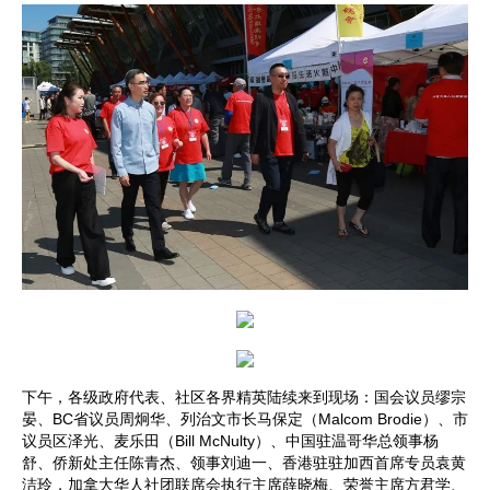
下午，各级政府代表、社区各界精英陆续来到现场：国会议员缪宗
晏、BC省议员周炯华、列治文市长马保定（Malcom Brodie）、市
议员区泽光、麦乐田（Bill McNulty）、中国驻温哥华总领事杨
舒、侨新处主任陈青杰、领事刘迪一、香港驻驻加西首席专员袁黄
洁玲，加拿大华人社团联席会执行主席薛晓梅、荣誉主席方君学、