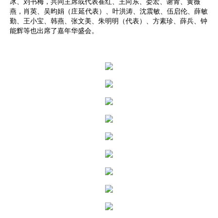
冰、刘书梅，共同主席或代表崔红、王向东、娄宏、谢青、黄薇
燕，肖英、吴昀娟（
庄延
代表）、叶洪涛、沈震敏、伍启伦、薛敏
勤、王小宝、韩燕、张文美、朱明明（代表）、方素珍、薛兵、钟
能辉等也出席了嘉年华盛会。