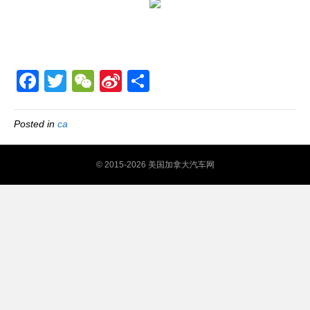
F
T
W
Si
S
a
wi
e
n
h
c
tt
C
a
ar
Posted in
ca
e
er
h
W
e
b
at
ei
© 2015-2026 美国加拿大汽车网
o
b
o
o
k