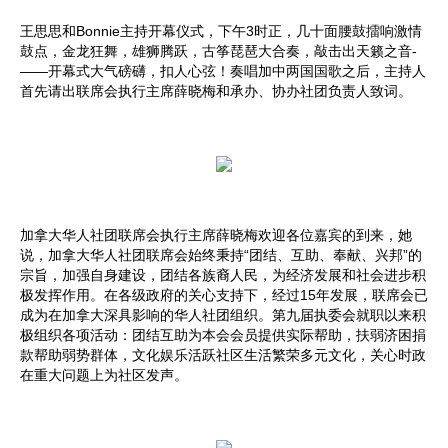
王思思和Bonnie主持开幕仪式，下午3时正，几十面腰鼓擂响激情
鼓点，金龙狂舞，雄狮腾跃，古筝琵琶大合奏，敲击出天籁之音­
——开幕式大气磅礴，扣人心弦！奏唱加中两国国歌之后，主持人
首先请出联席会执行主席薛晓梅和承办、协办社团负责人致词。
加拿大华人社团联席会执行主席薛晓梅欢迎各位嘉宾的到来，她
说，加拿大华人社团联席会始终秉持“团结、互助、奉献、兴邦”的
宗旨，加强自身建设，团结各族裔人民，为经济发展和社会进步积
极发挥作用。在各级政府的关心支持下，经过15年发展，联席会已
成为在加拿大深具影响的华人社团组织。第九届执委会就职以来积
极组织各项活动：团结互助为本会会员提供实际帮助，扶弱济困捐
款帮助弱势群体，文化娱乐活跃社区生活繁荣多元文化，关心时政
在重大问题上为社区发声。