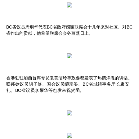
BC省议员周炯华代表BC省政府感谢联席会十几年来对社区、对BC
省作出的贡献，他希望联席会会务蒸蒸日上。
香港驻驻加西首席专员袁黄洁玲等政要都发表了热情洋溢的讲话。
联邦参议员胡子修、国会议员缪宗晏、BC省城镇事务厅长康安
礼、BC省议员李耀华等也发来祝贺函。