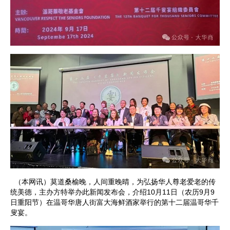
（本网讯）莫道桑榆晚，人间重晚晴，为弘扬华人尊老爱老的传
统美德，主办方特举办此新闻发布会，介绍10月11日（农历9月9
日重阳节）在温哥华唐人街富大海鲜酒家举行的第十二届温哥华千
叟宴。