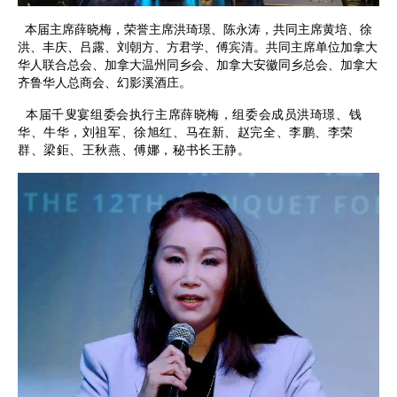
本届主席薛晓梅，荣誉主席洪琦璟、陈永涛，共同主席黄培、徐
洪、丰庆、吕露、刘朝方、方君学、傅宾清。共同主席单位加拿大
华人联合总会、加拿大温州同乡会、加拿大安徽同乡总会、加拿大
齐鲁华人总商会、幻影溪酒庄。
本届千叟宴组委会
执行主席薛晓梅，组委会成员洪琦璟、钱
华、牛华，刘祖军、徐旭红、马在新、赵完全、李鹏、李荣
群、梁鉅、王秋燕、傅娜，秘书长王静。