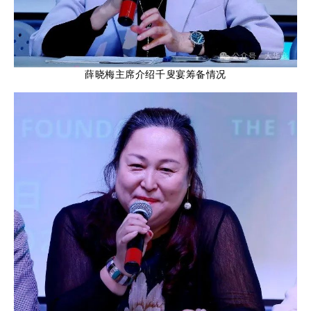
薛晓梅
主席介绍千叟宴筹备情况