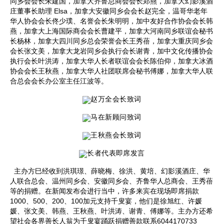
同乡会会长朱建国，加拿大齐鲁总商会会长郑燕，加拿大幻影溪酒
庄董事长助理 Elsa，加拿大安徽同乡会会长赵完全，温哥华老年
华人协会会长佟少璞、名誉会长朱明明，加中友好合作协会会长韩
燕，加拿大上海国际商会会长曹建平，加拿大河南同乡联谊会秘书
长杨林，加拿大四川同乡总会荣誉会长王秀蓓，加拿大重庆同乡会
会长张文美，加拿大龙岩同乡会执行会长谢青，加中文化传播协会
执行会长叶洪涛，加拿大华人长者联谊会会长陈伯仰，加拿大冰酒
协会会长王秋燕，加拿大华人社团联席会秘书傅娜，加拿大华人联
合总会会长办公室主任江波等。
赵万全
会长致词
马在新
顾问
致词
王
秋燕
会长
致词
长者
代表
即席
发言
主办方巳经收到洪琪璟、薛晓梅、徐洪、黄培、幻影溪酒庄、华
人联合总会、温州同乡会、安徽同乡会、齐鲁华人总商会、王秀蓓
等的捐赠。在新闻发布会进行当中，许多来宾在现场即席捐款
1000、500、200、100加元支持千叟宴，他们是徐旭红、许媛
媛、张文美、韩燕、王秋燕、叶洪涛、谢青、傅娜等。主办方还希
望社会各界善长人翁为千叟宴踊跃捐赠善款联系6044170733