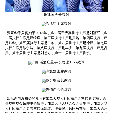
朱建国会长
致词
徐旭红主席
致词
温哥华千叟宴始于2013年，第一届千叟宴执行主席是刘祖军、第
二届执行主席是洪绮璟、第三届执行主席是黄培、第四届执行主席
是钱华、第五届执行主席是牛华、第六届执行主席是徐洪、第七届
执行主席是陈永涛、第八届执行主席是丰庆、第九届执行主席是吕
露、第十届执行主席是刘朝方，第十一届执行主席崔钒。
幻影溪酒庄董事长助理 Elsa致词
许媛媛主席
致词
佟少璞会长
致词
陈伯仰会长
致词
出席新闻发布会的嘉宾有加拿大华人社团联席会主席薛晓梅，温
哥华中华会馆理事长钱华，加拿大华人联合会会长牛华，加拿大华
人社团联席会名誉主席徐旭红、许媛媛、顾问马在新，加拿大温州