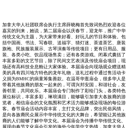
加拿大华人社团联席会执行主席薛晓梅首先致词热烈欢迎各位
嘉宾的到来，她说，第二届庙会以庆春节，迎龙年，推广中华
传统文化为主题，为大家带来好看、好玩儿的节目和体验。包
括中国画、书法、写春联、送福字、猜灯迷、茶道茶艺、唐装
旗袍、民族服装展示、古琴演奏等传统项目；更有日用品、服
装、各类小吃、饮品现场售卖；还有各类游戏。闭幕式囊括了
丰富多彩的文艺节目，除了民间文艺表演及传统庙会项目，现
场还有高科技全息舱让大家体验。本届庙会向现场观众赠送精
美的具有四川地方特色的龙年礼物，送礼过程中通过售活动卡
义捐为BMHC的病童筹集善款。在温哥华逛庙会，很多华人是
带着其他族裔的朋友一起来的，可谓兴邦安国，和谐社会，友
善邻里，共同欢乐。本届庙会专门制作了彩绘门头，各类特色
展位标识，丰富多彩，琳琅满目，能够吸引加拿大各族裔的游
览者，相信庙会的文化氛围和艺术活力能够感染现场的每位游
客。春节庙会活动内容丰富，主打文化品牌，突出民俗风情，
是向各族裔民众展示中华传统文化的大舞台，希望能让其他族
裔的人们能够了解中华文化。本届庙会为传播中华传统文化、
展现由春节文化庙会引发的海外少年学中文热情，加拿大华人