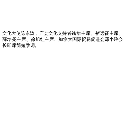
文化大使陈永涛，庙会文化支持者
钱华主席、
褚远征主席、
薛培尧主席、
徐旭红主席、加拿大国际贸易促进会郑小玲
会
长
即席简短致词。