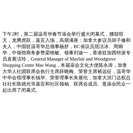
下午2时，第二届温哥华春节庙会举行盛大闭幕式，腰鼓喧
天，龙腾虎跃，嘉宾入场，高朋满座：加拿大参议员胡子修和
夫人，中国驻温哥华总领事杨舒，BC省议员屈洁冰、周炯
华，中领馆商务参赞梁艳敏、领事刘迪一，香港驻加西特派专
员袁黄洁玲，General Manager of Mayfair and Woodgrove
Shopping Centre Mae Wang，本届庙会文化大使陈永涛，加拿
大华人社团联席会执行主席薛晓梅、荣誉主席褚远征，温哥华
中华会馆理事长钱华、荣誉理事长朱展伦，加拿大洪门达权总
社社长陈德光等嘉宾和社区领袖、联席会成员、逛庙会民众一
起出席了闭幕式。