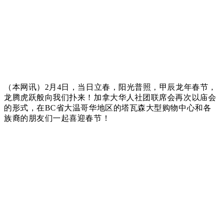
（本网讯）
2
月
4
日，当日立春，阳光普照，甲辰龙年春节，
龙腾虎跃般向我们扑来！加拿大华人社团联席会再次以庙会
的形式，在
BC
省大温哥华地区的塔瓦森大型购物中心和各
族裔的朋友们一起喜迎春节！