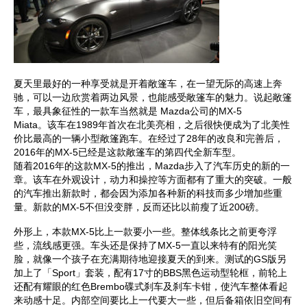
夏天里最好的一种享受就是开着敞篷车，在一望无际的高速上奔
驰，可以一边欣赏着两边风景，也能感受敞篷车的魅力。说起敞篷
车，最具象征性的一款车当然就是 Mazda公司的MX-5
Miata。该车在1989年首次在北美亮相，之后很快便成为了北美性
价比最高的一辆小型敞篷跑车。在经过了28年的改良和完善后，
2016年的MX-5已经是这款敞篷车的第四代全新车型。
随着2016年的这款MX-5的推出，Mazda步入了汽车历史的新的一
章。该车在外观设计，动力和操控等方面都有了重大的突破。一般
的汽车推出新款时，都会因为添加各种新的科技而多少增加些重
量。新款的MX-5不但没变胖，反而还比以前瘦了近200磅。
外形上，本款MX-5比上一款要小一些。整体线条比之前更夸浮
些，流线感更强。车头还是保持了MX-5一直以来特有的阳光笑
脸，就像一个孩子在充满期待地迎接夏天的到来。测试的GS版另
加上了「Sport」套装，配有17寸的BBS黑色运动型轮框，前轮上
还配有耀眼的红色Brembo碟式刹车及刹车卡钳，使汽车整体看起
来动感十足。内部空间要比上一代要大一些，但后备箱依旧空间有