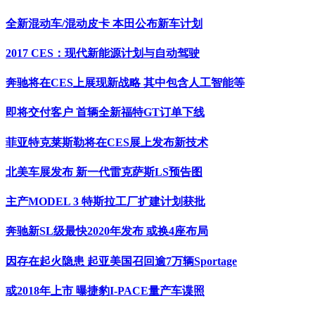
全新混动车/混动皮卡 本田公布新车计划
2017 CES：现代新能源计划与自动驾驶
奔驰将在CES上展现新战略 其中包含人工智能等
即将交付客户 首辆全新福特GT订单下线
菲亚特克莱斯勒将在CES展上发布新技术
北美车展发布 新一代雷克萨斯LS预告图
主产MODEL 3 特斯拉工厂扩建计划获批
奔驰新SL级最快2020年发布 或换4座布局
因存在起火隐患 起亚美国召回逾7万辆Sportage
或2018年上市 曝捷豹I-PACE量产车谍照