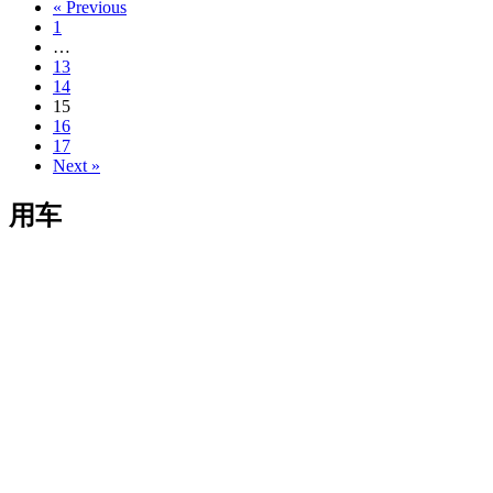
« Previous
1
…
13
14
15
16
17
Next »
用车