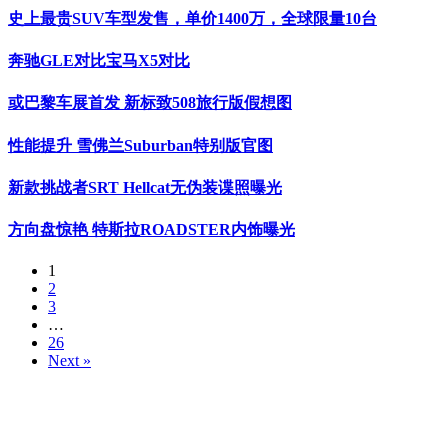
史上最贵SUV车型发售，单价1400万，全球限量10台
奔驰GLE对比宝马X5对比
或巴黎车展首发 新标致508旅行版假想图
性能提升 雪佛兰Suburban特别版官图
新款挑战者SRT Hellcat无伪装谍照曝光
方向盘惊艳 特斯拉ROADSTER内饰曝光
1
2
3
…
26
Next »