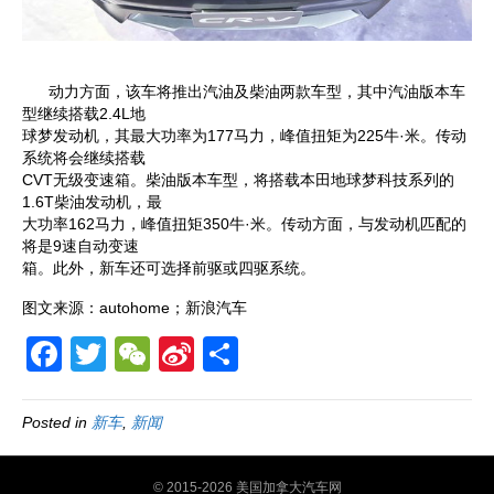
动力方面，该车将推出汽油及柴油两款车型，其中汽油版本车
型继续搭载2.4L地
球梦发动机，其最大功率为177马力，峰值扭矩为225牛·米。传动
系统将会继续搭载
CVT无级变速箱。柴油版本车型，将搭载本田地球梦科技系列的
1.6T柴油发动机，最
大功率162马力，峰值扭矩350牛·米。传动方面，与发动机匹配的
将是9速自动变速
箱。此外，新车还可选择前驱或四驱系统。
图文来源：autohome；新浪汽车
F
T
W
Si
S
a
wi
e
n
h
c
tt
C
a
ar
Posted in
新车
,
新闻
e
er
h
W
e
© 2015-2026 美国加拿大汽车网