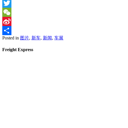
Facebook
Twitter
WeChat
Sina
Posted in
图片
,
新车
,
新闻
,
车展
Weibo
Share
Freight Express