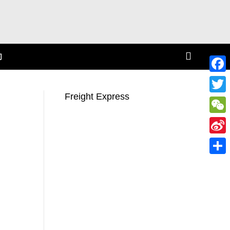
们
F
Freight Express
a
T
c
w
W
e
i
e
S
b
t
C
i
o
S
t
h
n
o
h
e
a
a
k
a
r
t
W
r
e
e