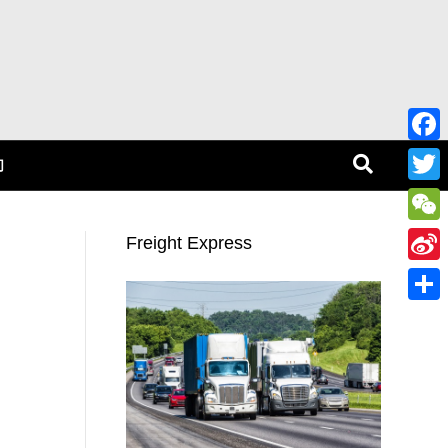
F
们
a
T
c
w
W
Freight Express
e
i
e
S
b
t
C
i
o
S
t
h
n
o
h
e
a
a
k
a
r
t
W
r
e
e