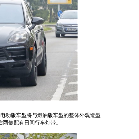
纯电动版车型将与燃油版车型的整体外观造型
右两侧配有日间行车灯带。