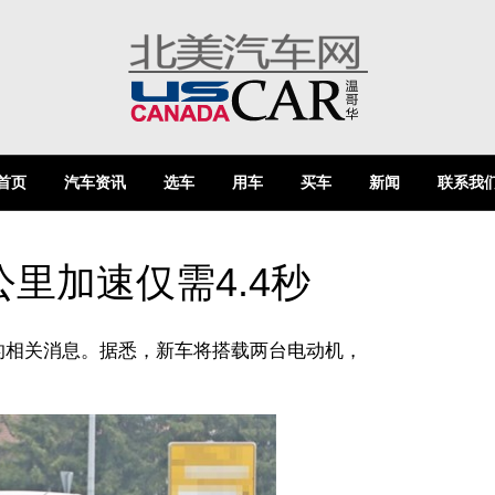
首页
汽车资讯
选车
用车
买车
新闻
联系我
公里加速仅需4.4秒
的相关消息。据悉，新车将搭载两台电动机，