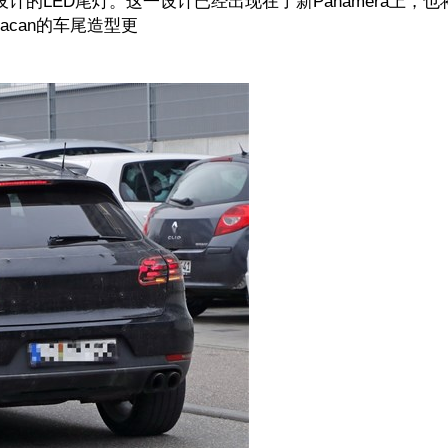
计的LED尾灯。这一设计已经出现在了新Panamera上，也
acan的车尾造型更