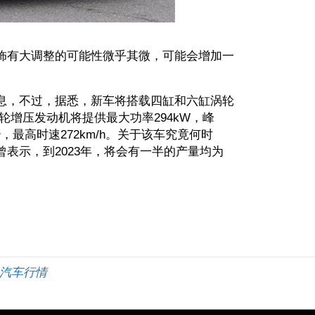
有大调整的可能性微乎其微，可能会增加一
，不过，据悉，新车将搭载四缸和六缸涡轮
涡轮增压发动机将提供最大功率294kW，峰
，最高时速272km/h。关于该车究竟何时
表示，到2023年，将会有一半的产量均为
汽车行情