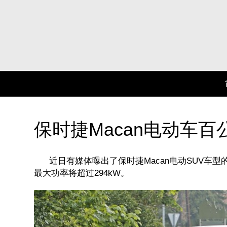
保时捷Macan电动车百
近日有媒体曝出了保时捷Macan电动SUV车型
最大功率将超过294kW。