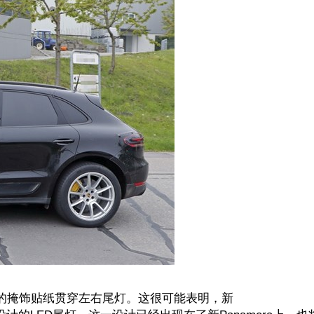
掩饰贴纸贯穿左右尾灯。这很可能表明，新