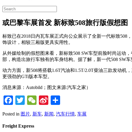
或巴黎车展首发 新标致508旅行版假想图
标致已在2018日内瓦车展正式向公众展示了全新一代标致508，
饰设计，相较三厢版更具实用性。
从外媒绘制的假想图来看，新标致508 SW车型前脸时尚运
部，构造出旅行车独有的车身结构。据了解，新一代508 SW车
动力方面，新508将搭载1.6T汽油和1.5T/2.0T柴油三款发动机，
更强劲的GTi版本车型。
消息来源：Autobild；图文来源:汽车之家）
Facebook
Twitter
WeChat
Sina
Share
Weibo
Posted in
图片
,
新车
,
新闻
,
汽车行情
,
车展
Freight Express