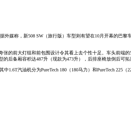
据外媒称，新508 SW（旅行版）车型则有望在10月开幕的巴黎
动，夸张的前大灯组和前包围设计令其看上去个性十足。车头前端的
型的后备厢容积达487升（现款为473升），后排座椅放倒后可拓展
其中1.6T汽油机分为PureTech 180（180马力）和PureTec